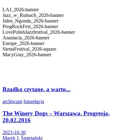
LAJ_2026-banner
Jazz_w_Ruinach_2026-banner
Jalen_Ngonda_2026-banner
ProgRockFest_2026-banner
LovePolishJazzfestival_2026-banner
Anastacia_2026-banner
Europe_2026-banner
SiestaFestival_2026-square
MacyGray_2026-banner
Rzadko czytane, a warto...
archiwum
fotorelacja
The Winery Dogs – Warszawa, Progresja,
20.02.2016
2023-10-30
Marek J. Śmietański