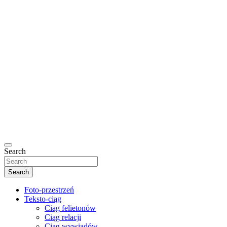
Search
Search
Foto-przestrzeń
Teksto-ciąg
Ciąg felietonów
Ciąg relacji
Ciąg wywiadów