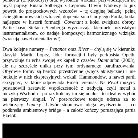
myśl popisy Einara Solberga z Leprous. Utwór tytułowy to już
powrót do progrockowych wzorców – tę elegijną balladę, pełną
iście gilmourowskich wtrąceń, dopełnia solo Cody’ego Forda, bodaj
najlepsze w historii formacji.
Covenant
z kolei zwiększa obroty.
Partie basu Stefana Stenberga wyznaczają kierunek pozostałym
instrumentalistom, co nadaje kompozycji harmonicznego wdzięku
(wracają nawet orientalizmy!).
Dwa kolejne numery –
Penance
oraz
River
– chylą się w kierunku
klasyki. Martin Lopez, lider formacji i były perkusista Opeth,
przywołuje tu echa swojej ex-kapeli z czasów
Damnation
(2003),
ale na szczęście unika przy tym ordynarnego parafrazowania.
Obydwie formy są bardzo przestrzenne (wręcz akustyczne) i nie
brakuje w nich ekspresyjnych wokali, Hammondów, a nawet partii
skrzypiec, za które odpowiada Emeli Jeremias. Na
Rival
muzycy
postanowili zestawić współczesność z tradycją, czyli metal z
muzyką Wschodu i po raz kolejny im się udało – to idealny wybór
na pierwszy singiel. W post-rockowe tonacje uderza za to
wieńczący
Lunacy
. Utwór stopniowo ulega wyciszeniu – co
podkreśla ambientowy bridge – a całość kończy poruszająca partia
Ekelöfa.