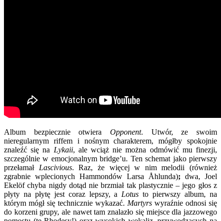
Album bezpiecznie otwiera
Opponent
. Utwór, ze swoim
nieregularnym riffem i nośnym charakterem, mógłby spokojnie
znaleźć się na
Lykaii
, ale wciąż nie można odmówić mu finezji,
szczególnie w emocjonalnym bridge’u. Ten schemat jako pierwszy
przełamał
Lascivious
. Raz, że więcej w nim melodii (również
zgrabnie wplecionych Hammondów Larsa Åhlunda)
;
dwa, Joel
Ekelöf chyba nigdy dotąd nie brzmiał tak plastycznie – jego głos z
płyty na płytę jest coraz lepszy, a
Lotus
to pierwszy album, na
którym mógł się technicznie wykazać.
Martyrs
wyraźnie odnosi się
do korzeni grupy, ale nawet tam znalazło się miejsce dla jazzowego
pomostu (te Rhodesy!) oraz wysokich wokaliz, przywodzących na