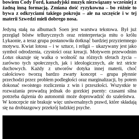
bowiem Cody Ford, kanadyjski muzyk niezwiązany wcześniej z
żadną inną formacją. Zmiana dość ryzykowna – bo różnie to
bywa z odkryciami takiego pokroju – ale na szczęście i w tej
materii Szwedzi mieli dobrego nosa.
Jedyną stałą na albumach Soen jest warstwa tekstowa. Był już
przegląd bóstw tellurycznych oraz reinterpretacja mitu o królu
Lykaonie, a teraz grupa postanowiła dotknąć bardziej przyziemnego
motywu. Kwiat lotosu – i w sztuce, i religii – ukazywany jest jako
symbol odrodzenia, czystości oraz kreacji. Motywem przewodnim
Lotus
okazuje się walka o wolność na różnych sferach życia –
zarówno tych społecznych, jak i ideologicznych, ale też stricte
duchowych. Każdy z utworów dotyka innej materii, choć
całościowo tworzą bardzo zwarty koncept – grupa płynnie
przechodzi przez problem podległości oraz marginalizacji, by potem
dokonać swoistego rozliczenia z win i przeszłości. Wszystkie te
rozważania prowadzą jednak do gorzkiej puenty: czasami silna
potrzeba dążenia do autonomii może doprowadzić do szaleństwa.
W koncepcie nie brakuje więc uniwersalnych prawd, które składają
się na drobiazgowy przekrój ludzkiej psyche.