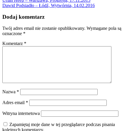
Uriah Heep – Warszawa, Progresja, 17.11.2015
Dawid Podsiadło – Łódź, Wytwórnia, 14.02.2016
Dodaj komentarz
Twój adres email nie zostanie opublikowany.
Wymagane pola są
oznaczone
*
Komentarz
*
Nazwa
*
Adres email
*
Witryna internetowa
Zapamiętaj moje dane w tej przeglądarce podczas pisania
kolejnych komentarzy.