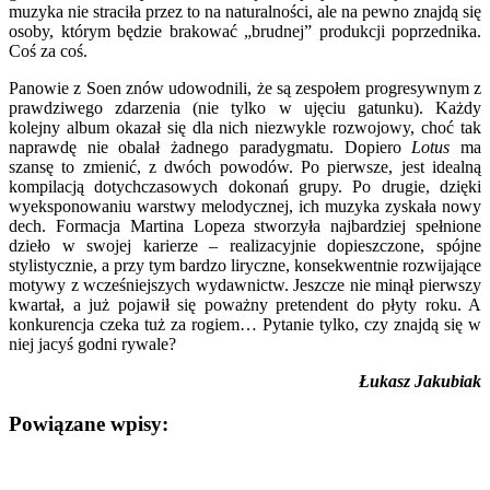
muzyka nie straciła przez to na naturalności, ale na pewno znajdą się
osoby, którym będzie brakować „brudnej” produkcji poprzednika.
Coś za coś.
Panowie z Soen znów udowodnili, że są zespołem progresywnym z
prawdziwego zdarzenia (nie tylko w ujęciu gatunku). Każdy
kolejny album okazał się dla nich niezwykle rozwojowy, choć tak
naprawdę nie obalał żadnego paradygmatu. Dopiero
Lotus
ma
szansę to zmienić, z dwóch powodów. Po pierwsze, jest idealną
kompilacją dotychczasowych dokonań grupy. Po drugie, dzięki
wyeksponowaniu warstwy melodycznej, ich muzyka zyskała nowy
dech. Formacja Martina Lopeza stworzyła najbardziej spełnione
dzieło w swojej karierze – realizacyjnie dopieszczone, spójne
stylistycznie, a przy tym bardzo liryczne, konsekwentnie rozwijające
motywy z wcześniejszych wydawnictw. Jeszcze nie minął pierwszy
kwartał, a już pojawił się poważny pretendent do płyty roku. A
konkurencja czeka tuż za rogiem… Pytanie tylko, czy znajdą się w
niej jacyś godni rywale?
Łukasz Jakubiak
Powiązane wpisy: