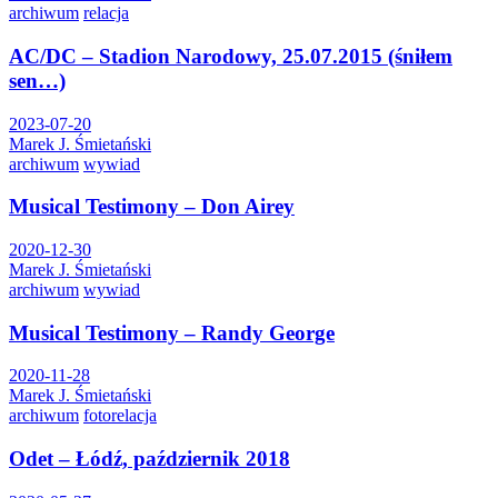
archiwum
relacja
AC/DC – Stadion Narodowy, 25.07.2015 (śniłem
sen…)
2023-07-20
Marek J. Śmietański
archiwum
wywiad
Musical Testimony – Don Airey
2020-12-30
Marek J. Śmietański
archiwum
wywiad
Musical Testimony – Randy George
2020-11-28
Marek J. Śmietański
archiwum
fotorelacja
Odet – Łódź, październik 2018