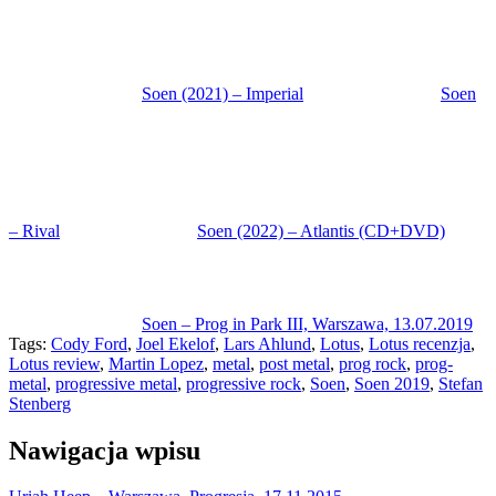
Soen (2021) – Imperial
Soen
– Rival
Soen (2022) – Atlantis (CD+DVD)
Soen – Prog in Park III, Warszawa, 13.07.2019
Tags:
Cody Ford
,
Joel Ekelof
,
Lars Ahlund
,
Lotus
,
Lotus recenzja
,
Lotus review
,
Martin Lopez
,
metal
,
post metal
,
prog rock
,
prog-
metal
,
progressive metal
,
progressive rock
,
Soen
,
Soen 2019
,
Stefan
Stenberg
Nawigacja wpisu