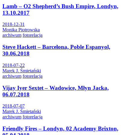
Lamb – O2 Shepherd’s Bush Empire, Londyn,
13.10.2017
2018-12-31
Monika Piotrowska
archiwum
fotorelacja
Steve Hackett – Barcelona, Poble Espanyol,
30.06.2018
2018-07-22
Marek J. Śmietański
archiwum
fotorelacja
Vijay Iyer Sextet – Wadowice, Młyn Jacka,
06.07.2018
2018-07-07
Marek J. Śmietański
archiwum
fotorelacja
Friendly Fires – Londyn, 02 Academy Brixton,