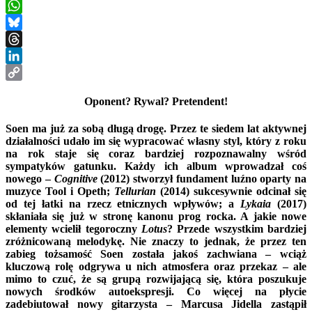
Messenger
WhatsApp
Bluesky
Threads
LinkedIn
Copy
Oponent? Rywal?
Pretendent!
Link
Soen ma już za sobą długą drogę. Przez te siedem lat aktywnej
działalności udało im się wypracować własny styl, który z roku
na rok staje się coraz bardziej rozpoznawalny wśród
sympatyków gatunku. Każdy ich album wprowadzał coś
nowego –
Cognitive
(2012) stworzył fundament luźno oparty na
muzyce Tool i Opeth;
Tellurian
(2014) sukcesywnie odcinał się
od tej łatki na rzecz etnicznych wpływów; a
Lykaia
(2017)
skłaniała się już w stronę kanonu prog rocka. A jakie nowe
elementy wcielił tegoroczny
Lotus
? Przede wszystkim bardziej
zróżnicowaną melodykę. Nie znaczy to jednak, że przez ten
zabieg tożsamość Soen została jakoś zachwiana – wciąż
kluczową rolę odgrywa u nich atmosfera oraz przekaz – ale
mimo to czuć, że są grupą rozwijającą się, która poszukuje
nowych środków autoekspresji. Co więcej na płycie
zadebiutował nowy gitarzysta – Marcusa Jidella zastąpił