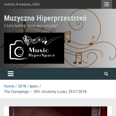
Skip
sobota, 8 sierpnia, 2026
to
content
Muzyczna Hiperprzestrzeń
Czym byłoby życie bez muzyki?
Home
2018
lipiec
The Dumplings – 595. Urodziny Łodzi, 29.07.2018