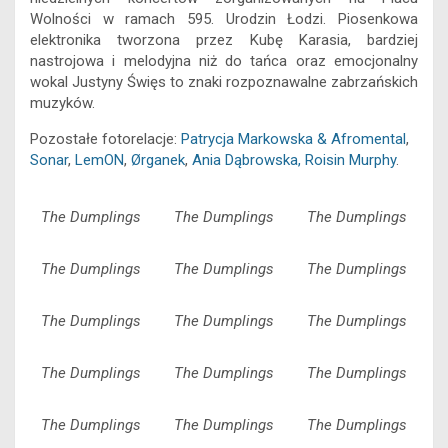
e
i
s
t
e
e
k
y
Wolności w ramach 595. Urodzin Łodzi. Piosenkowa
b
l
e
s
s
a
e
L
elektronika tworzona przez Kubę Karasia, bardziej
o
n
A
k
d
d
i
nastrojowa i melodyjna niż do tańca oraz emocjonalny
o
g
p
y
s
I
n
wokal Justyny Święs to znaki rozpoznawalne zabrzańskich
k
e
p
n
k
muzyków.
r
Pozostałe fotorelacje:
Patrycja Markowska & Afromental
,
Sonar
,
LemON
,
Ørganek
,
Ania Dąbrowska,
Roisin Murphy
.
The Dumplings
The Dumplings
The Dumplings
The Dumplings
The Dumplings
The Dumplings
The Dumplings
The Dumplings
The Dumplings
The Dumplings
The Dumplings
The Dumplings
The Dumplings
The Dumplings
The Dumplings