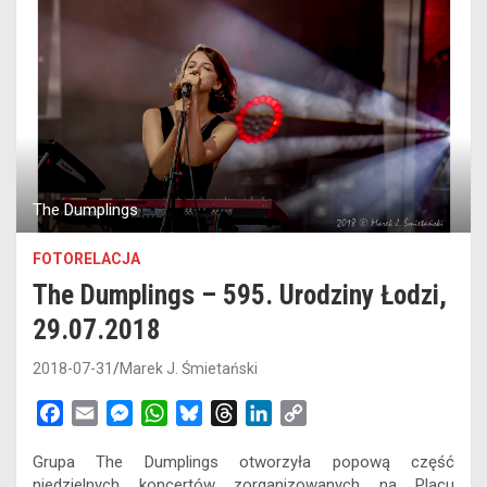
The Dumplings
FOTORELACJA
The Dumplings – 595. Urodziny Łodzi,
29.07.2018
2018-07-31
Marek J. Śmietański
F
E
M
W
B
T
L
C
a
m
e
h
l
h
i
o
Grupa The Dumplings otworzyła popową część
c
a
s
a
u
r
n
p
niedzielnych koncertów zorganizowanych na Placu