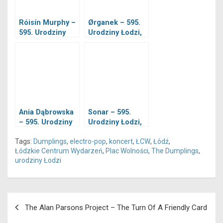
Róisín Murphy –
Ørganek – 595.
595. Urodziny
Urodziny Łodzi,
Łodzi, 29.07.2018
28.07.2018
Ania Dąbrowska
Sonar – 595.
– 595. Urodziny
Urodziny Łodzi,
Łodzi, 29.07.2018
28.07.2018
Tags:
Dumplings
,
electro-pop
,
koncert
,
ŁCW
,
Łódź
,
Łódzkie Centrum Wydarzeń
,
Plac Wolności
,
The Dumplings
,
urodziny Łodzi
Nawigacja
The Alan Parsons Project – The Turn Of A Friendly Card
wpisu