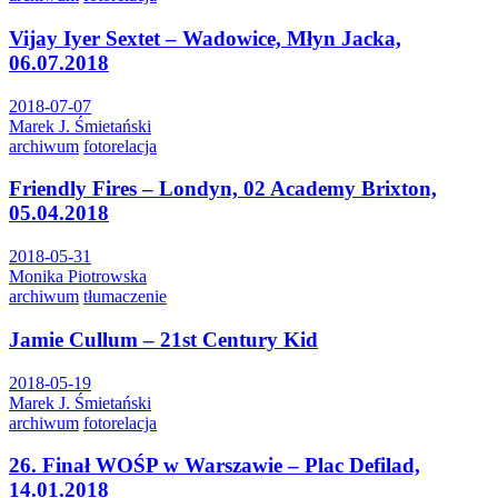
Vijay Iyer Sextet – Wadowice, Młyn Jacka,
06.07.2018
2018-07-07
Marek J. Śmietański
archiwum
fotorelacja
Friendly Fires – Londyn, 02 Academy Brixton,
05.04.2018
2018-05-31
Monika Piotrowska
archiwum
tłumaczenie
Jamie Cullum – 21st Century Kid
2018-05-19
Marek J. Śmietański
archiwum
fotorelacja
26. Finał WOŚP w Warszawie – Plac Defilad,
14.01.2018