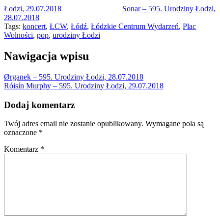
Łodzi, 29.07.2018
Sonar – 595. Urodziny Łodzi,
28.07.2018
Tags:
koncert
,
ŁCW
,
Łódź
,
Łódzkie Centrum Wydarzeń
,
Plac
Wolności
,
pop
,
urodziny Łodzi
Nawigacja wpisu
Ørganek – 595. Urodziny Łodzi, 28.07.2018
Róisín Murphy – 595. Urodziny Łodzi, 29.07.2018
Dodaj komentarz
Twój adres email nie zostanie opublikowany.
Wymagane pola są
oznaczone
*
Komentarz
*