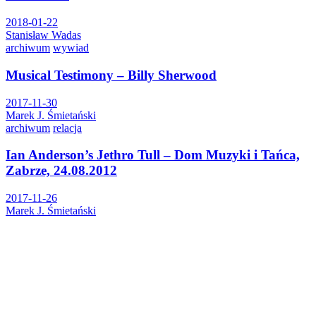
2018-01-22
Stanisław Wadas
archiwum
wywiad
Musical Testimony – Billy Sherwood
2017-11-30
Marek J. Śmietański
archiwum
relacja
Ian Anderson’s Jethro Tull – Dom Muzyki i Tańca,
Zabrze, 24.08.2012
2017-11-26
Marek J. Śmietański