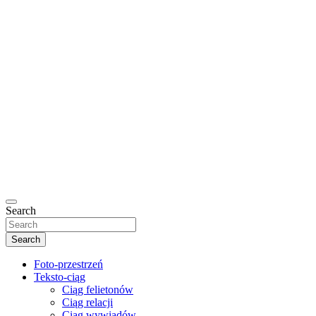
Search
Search
Foto-przestrzeń
Teksto-ciąg
Ciąg felietonów
Ciąg relacji
Ciąg wywiadów