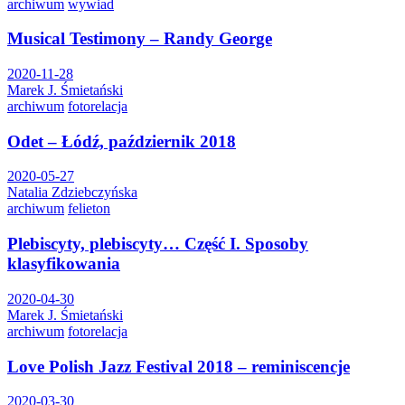
archiwum
wywiad
Musical Testimony – Randy George
2020-11-28
Marek J. Śmietański
archiwum
fotorelacja
Odet – Łódź, październik 2018
2020-05-27
Natalia Zdziebczyńska
archiwum
felieton
Plebiscyty, plebiscyty… Część I. Sposoby
klasyfikowania
2020-04-30
Marek J. Śmietański
archiwum
fotorelacja
Love Polish Jazz Festival 2018 – reminiscencje
2020-03-30