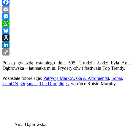
Facebook
Email
Messenger
WhatsApp
Bluesky
Threads
LinkedIn
Copy
Polską gwiazdą ostatniego dnia 595. Urodzin Łodzi była Ania
Link
Dąbrowska – laureatka m.in. Fryderyków i festiwalu Top Trendy.
Pozostałe fotorelacje:
Patrycja Markowska & Afromental
,
Sonar
,
LemON
,
Ørganek
,
The Dumplings
, wkrótce Roisin Murphy…
Ania Dąbrowska