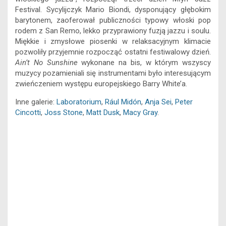
e
i
s
t
e
e
k
y
Festival. Sycylijczyk Mario Biondi, dysponujący głębokim
b
l
e
s
s
a
e
L
barytonem, zaoferował publiczności typowy włoski pop
o
n
A
k
d
d
i
rodem z San Remo, lekko przyprawiony fuzją jazzu i soulu.
o
g
p
y
s
I
n
Miękkie i zmysłowe piosenki w relaksacyjnym klimacie
k
e
p
n
k
pozwoliły przyjemnie rozpocząć ostatni festiwalowy dzień.
r
Ain’t No Sunshine
wykonane na bis, w którym wszyscy
muzycy pozamieniali się instrumentami było interesującym
zwieńczeniem występu europejskiego Barry White’a.
Inne galerie:
Laboratorium
,
Rául Midón
,
Anja Sei
,
Peter
Cincotti
,
Joss Stone
,
Matt Dusk
,
Macy Gray
.