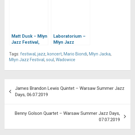
Wadowice,
05.07.2019
04.07.2019
Matt Dusk − Młyn
Laboratorium –
Jazz Festival,
Młyn Jazz
Wadowice,
Festival,
Tags:
festiwal
,
jazz
,
koncert
,
Mario Biondi
,
Młyn Jacka
,
06.07.2019
Wadowice,
Młyn Jazz Festival
,
soul
,
Wadowice
04.07.2019
Nawigacja
James Brandon Lewis Quintet – Warsaw Summer Jazz
wpisu
Days, 06.07.2019
Benny Golson Quartet – Warsaw Summer Jazz Days,
07.07.2019