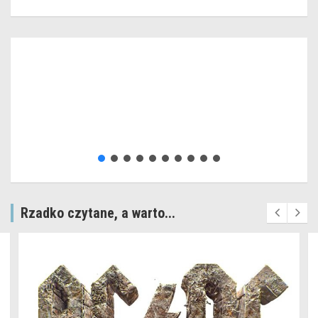
Rzadko czytane, a warto...