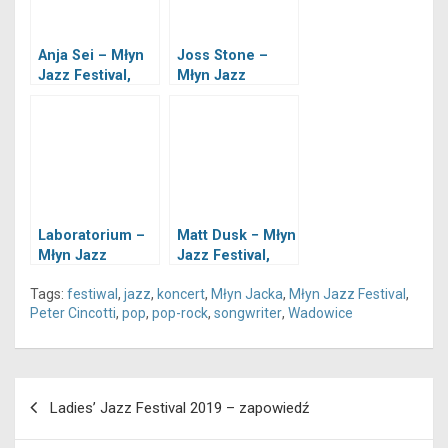
Anja Sei – Młyn
Joss Stone –
Jazz Festival,
Młyn Jazz
Wadowice,
Festival,
05.07.2019
Wadowice,
05.07.2019
Laboratorium –
Matt Dusk − Młyn
Młyn Jazz
Jazz Festival,
Festival,
Wadowice,
Tags:
festiwal
,
jazz
,
koncert
,
Młyn Jacka
,
Młyn Jazz Festival
,
Wadowice,
06.07.2019
Peter Cincotti
,
pop
,
pop-rock
,
songwriter
,
Wadowice
04.07.2019
Nawigacja
Ladies’ Jazz Festival 2019 – zapowiedź
wpisu