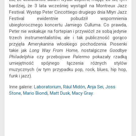
e
i
s
t
e
e
k
y
bardziej, że 3 lata wcześniej wystąpił na Montreux Jazz
b
l
e
s
s
a
e
L
Festival. Występ Peter Cincottiego drugiego dnia Młyn Jazz
o
n
A
k
d
d
i
Festival ewidentnie pobudził wspomnienia
o
g
p
y
s
I
n
ubiegłorocznego koncertu Jamiego Culluma. Co prawda,
k
e
p
n
k
Peter nie wskakuje na fortepian i przywiózł ze sobą jedynie
r
trzech instrumentalistów, ale i tak publiczność gorąco
przyjęła Amerykanina włoskiego pochodzenia. Piosenki
takie jak
Long Way From Home,
nostalgiczne
Goodbye
Philadelphia
czy przebojowe
Palermo
pokazały rzadką
umiejętność spójnego łączenia różnych stylów
muzycznych (w tym przypadku pop, rock, blues, hip hop,
funk i jazz).
Inne galerie:
Laboratorium
,
Rául Midón
,
Anja Sei
,
Joss
Stone
,
Mario Biondi
,
Matt Dusk
,
Macy Gray
.