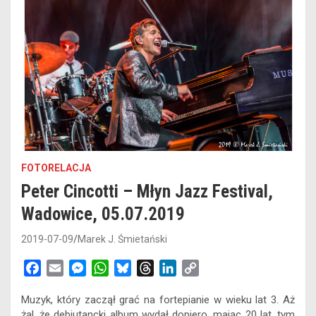
FOTORELACJA
Peter Cincotti – Młyn Jazz Festival,
Wadowice, 05.07.2019
2019-07-09
Marek J. Śmietański
F
E
M
W
B
T
L
C
a
m
e
h
l
h
i
o
Muzyk, który zaczął grać na fortepianie w wieku lat 3. Aż
c
a
s
a
u
r
n
p
żal, że debiutancki album wydał dopiero, mając 20 lat, tym