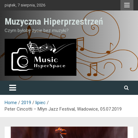
Skip
piątek, 7 sierpnia, 2026
to
content
Muzyczna Hiperprzestrzeń
Czym byłoby życie bez muzyki?
Home
2019
lipiec
Peter Cincotti – Młyn Jazz Festival, Wadowice, 05.07.2019